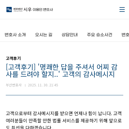
본문 바로가기
변호사 소개
오시는 길
상담안내
주요 승소사건
변호
고객후기
[고객후기] '명쾌한 답을 주셔서 어찌 감
사를 드려야 할지..' 고객의 감사메시지
부산변호사
2025. 11. 30. 21:45
고객으로부터 감사메시지를 받으면 언제나 힘이 납니다. 고객
여러분들이 만족할 만한 법률 서비스를 제공하기 위해 앞으로
도 최선을 다하겠습니다 .