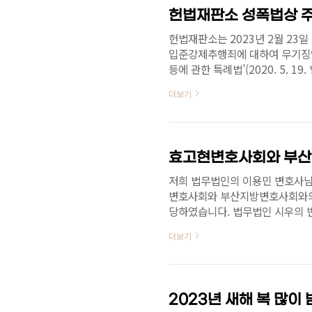
자 사이의 전화통화내용이 밝혀지
표시가 정보..
헌법재판소는 2023년 2월 23
입준강제추행죄에 대하여 무기징역
등에 관한 특례법’(2020. 5. 19
조 제1항(주거침입)의 죄를 범한 
더보기
가운데 제298조의 예에 의하는 
에 처한다.’는 부분은 헌법에 위
은 위 조항이 책임과 형벌 사이
위 조항이 법정형의 종류와 범위를
저희 법무법인의 이용민 변호사님께서
변호사회와 부산지방변호사회와의 
당하였습니다. 법무법인 시우의 변
스 제공이 가능하고, 관련된 여러
더보기
의뢰가 필요하신 분들은 언제든지