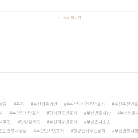
사건상담이나 위임이 필요하신 분들은 언제든지 연락 ..
목록 더보기
상담
무죄
부산법무법인
#부산형사전문변호사
부산추천변
사
부산형사변호사
형사전문변호사
부산변호사tv
부산법률
사추천
형량검색기
부산지방변호사
부산민사소송
전문변호사상담
부산민사변호사
형량알려주는남자
부산변호사