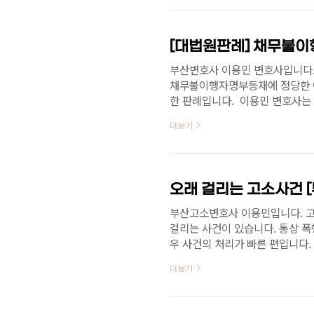
부산변호사 이용민 변호사입니다.
채무불이행자명부등재에 정당한 이
한 판례입니다. ​ 이용민 변호사
사협회에 ‘민사법’, '형사법'을
더보기
하였으며, 다양한 민사사건, 형
변호사협회의 제17회 우수변호사
인 당시 약 120건의 구속영장실
어에 방송출연 하였으며 다양한 
오래 걸리는 고소사건 
건위임이 ..
부산고소변호사 이용민입니다. 고
걸리는 사건이 있습니다. 통상 폭
우 사건의 처리가 빠른 편입니다.
이 복잡한 사건의 경우 오래 걸리
더보기
어져 있는 경우 고소가 오래 걸리
까지 3개월 이내로 끝난 빠른 사
있습니다. 이용민 변호사는 다양