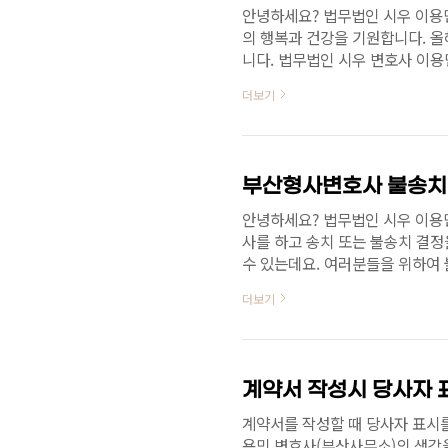
안녕하세요? 법무법인 시우 이용민
의 행복과 건강을 기원합니다. 
니다. 법무법인 시우 변호사 이용
더보기
부산형사변호사 불송치
안녕하세요? 법무법인 시우 이용
사를 하고 송치 또는 불송치 결정
수 있는데요. 여러분들을 위하여
아래의 링크를 클릭하시면 다운받을
더보기
https://www.bspolice.go.
청 홈페이지에 오신 것을 환영합니
사랑받는 부산경찰 www.bspol
다. 다만, 이의신청 이유 부분을 가
계약서 작성시 당사자
계약서를 작성할 때 당사자 표시를
용민 변호사(부산사무소)의 생각을 말