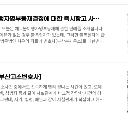
[대법원판례] 채무불이행자명부등재결정에 대한 즉시항고 사유에 관한 판례 2021마6371 [부산민사변호사][채무불이행소송]
 오늘은 채무불이행자명부등재에 관한 판례를 소개합니다.
유가 없는 경우 불복절차가 있는데, 그러한 불복절차에 관
는 법무법인 시우의 파트너 변호사(부산분사무소)로 대한변호
 전문으로 등록한 변호사로 수백건 이상의 민, 형사사건을 진행
사변호, 형사고소 사건들을 성공적으로 처리하였습니다. 대한
상을 수상한 신뢰할 수 있는 변호사이며, 논스톱 국선변호
질심사 사건을 진행하였습니다. KNN 법대로 합시다 더로이
매체에 법률관련 기사를 기고하였습니다. 법률상담 또는 사
[부산고소변호사]
소사건 중에서도 신속하게 빨리 끝나는 사건이 있고, 오래
행, 성범죄 등과 같이 사실관계가 비교적 간단한 사건의 경
 그런데, 사기, 횡령, 배임과 같이 사실관계가 복잡하고 해석
는 편입니다. 그리고 조사해야 할 사람들이 여러 지역에 흩
기도 합니다. 제가 맡은 고소대리 사건도, 검사의 기소결정
건들도 있는 반면에, 고소 이후 3년 이상 걸리고 있는 사건도
한 형사사건의 고소대리를 수행하고 있고 다수의 사건에서