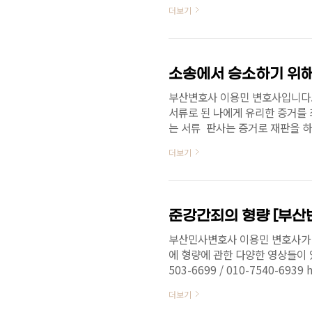
한다고 생각하는 분들이 많이 있습
더보기
를 해결하는데, 수많은 조치가 필
해, 어떤 문제가 발생하지 않은 
하려고 하는 계약이 문제가 없는
때 상황에 따라 어떤 문제가 발생할
부산변호사 이용민 변호사입니다. 
서류로 된 나에게 유리한 증거를 
는 서류 ​ 판사는 증거로 재판을 
것이 중요하겠습니다. 나에게 있는
더보기
것입니다. 제3자(단체 등)에게 
를 통하여 일부 입수 할 수 있습
거의 가치를 더욱 높게 쳐 주는 
목록을 만들어 보고 이것들을 어떻
준강간죄의 형량 [부산
부산민사변호사 이용민 변호사가 
에 형량에 관한 다양한 영상들이 있
503-6699 / 010-7540-6939 
v=1YWc7MbIwcQ
더보기