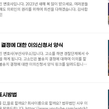
 변호사입니다. 2023년 새해 복 많이 받으세요. 여러분들
올해도 의뢰인의 권리를 위하여 최선을 다하겠습니다. 감사합
민
 결정에 대한 이의신청서 양식
민 변호사(부산사무소)입니다. 고소를 하면 경찰단계에서 수
을 하게 됩니다. 고소인은 불송치 결정에 대하여 이의를 할
 불송치 결정에 대한 이의신청서 양식 링크를 알려드립니다.
 수 있습니다. (출처 : 부산진경찰서 홈페이지).
kr//busanjin/view.do?no=520&seq=4#none 부산경찰
다. >방문창구> 각종서식 각종서식 안전한 부산 / 존경과
ice.go.kr 적절히 내용을 수정하시여 활용하시면 되겠습니
급적 별지로 하여 ..
 표시방법
 갑,을로 할까요? 회사이름으로 할까요? 법무법인 시우 이
씀드립니다. https://www.youtube.com/watch?