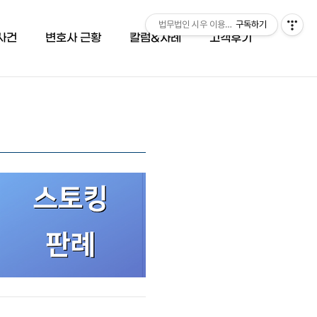
법무법인 시우 이용민 변호사 (051-503-66
구독하기
사건
변호사 근황
칼럼&사례
고객후기