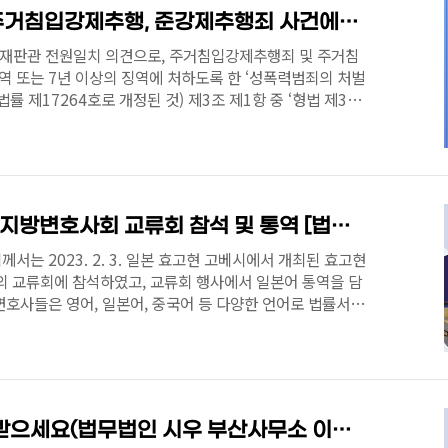
지 않았다거나 피해자 휴대전화의 벨소리 및 부재중 전화
헌법재판소 성폭법상 주거침입강제추행, 준강제추행죄 사건에서 성폭법 제3조 제1항 관련 위헌결정 [부산변호사]
일 재판관 전원일치 의견으로, 주거침입강제추행죄 및 주거침
 또는 7년 이상의 징역에 처하도록 한 ‘성폭력범죄의 처벌
. 법률 제17264호로 개정된 것) 제3조 제1항 중 ‘형법 제319
사람이 같은 법 제298조(강제추행), 제299조(준강제추행)
부분의 죄를 범한 경우에는 무기징역 또는 7년 이상의 징역
반된다는 결정을 선고하였다. [위헌] 재판관 8인의 법정의견
의 비례원칙에 반한다는 것이고, 재판관 이선애의 별개의견은
 정하는 입법재량의 한계와..
효고현변호사회와 부산지방변호사회 교류회 참석 및 통역 [법무법인 시우 부산 변호사]
는 2023. 2. 3. 일본 효고현 고베시에서 개최된 효고현
교류회에 참석하였고, 교류회 행사에서 일본어 통역을 담
호사들은 영어, 일본어, 중국어 등 다양한 언어로 법률서비
 사건들을 성공적으로 처리하고 있습니다. 법률자문 및 사건
 연락 주시기 바랍니다.
2023년 새해 복 많이 받으세요(법무법인 시우 부산사무소 이용민 변호사)