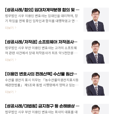
문제되는 것이 바로 몰수와 추징이다.몰수란 범죄행위
할 수 있는 소중한 기회였습니다.
에 사용되www.aflnews.co.kr
[성공사례/합의] 임대차계약분쟁 합의 및 연체차임 전액 회수 [법무법인 시우 부산 이용민 변호사]
법무법인 시우 이용민 변호사는 임대인을 대리하여, 장
기 차임을 연체 중인 임차인과 합의를 대행하였고 연체
차임 전액을 회수하는 성공적인 결과를 얻었습니다.
더보기
[성공사례/저작권] 소프트웨어 저작권사와 감액 합의 건 [약 5천만원 -> 약 1천만원]
법무법인 시우 부산 이용민 변호사는 고가의 소프트웨
어 관련 사건에서 상대 저작권사가 최초 약 5천만원 이
상을 요구하였고, 그 이후 여러 합리적인 합의 기법과 논
더보기
의를 거친 결과 약 1천만원대에 원만하게 합의를 보고
사건을 종결하였습니다. 법무법인 시우 부산 이용민 변
호사는 2014년부터 다양한 종류의 저작권 사건들을 성
[이용민 변호사의 판례산책] 수산물 원산지 표시위반 관련 판결들
공적으로 진행해 오고 있고, 사건 수행 뿐만 아니라 합의
수산물 원산지 표시 의무는 「농수산물의원산지표시등
대행, 자문, 교육 등도 꾸준하게 해 오고 있습니다. 특히
에관한법률」 제5조와 동법 시행령에서 정하고 있는데
교육조건부 기소유예를 받은 분들에 대하여 온라인(코
이를 위반하면 형사처벌 대상이 됩니다. 대표적으로, 수
더보기
로나 시기)/오프라인 교육을 진행한 경험도 있습니다.
입산 수산물을 국내산으로 표시한 경우는 법원이 ‘거짓
관련하여 사건의뢰나 상담이 필요하신 경우 언제든지
표시’로 판단합니다 예컨대 칠레산 오징어로 만든 오징
연락 주시기 바랍니다. 법무법인 시우 부산 이용민 변호
어튀김을 국내산으로 표시하여 판매한 사안에서 벌금
[성공사례/대법원] 금지청구 등 손해배상 사건 대법 전부승소 [법무법인 시우 부산 이용민 변호사]
사(상담예약전화 : 051-503-6699 / 010-7540-6..
300만원 유죄판결이 선고된 바 있습니다(의정부지방법
법무법인 시우 부산 이용민 변호사는 회사의 대표를 대