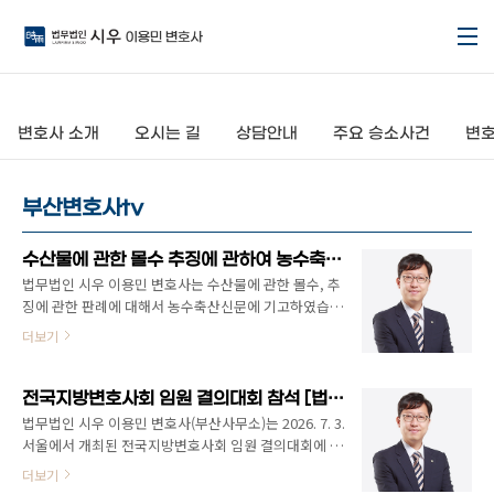
본문 바로가기
변호사 소개
오시는 길
상담안내
주요 승소사건
변호
부산변호사tv
수산물에 관한 몰수 추징에 관하여 농수축산신문에 기고 [법무법인 시우 이용민 변호사]
법무법인 시우 이용민 변호사는 수산물에 관한 몰수, 추
징에 관한 판례에 대해서 농수축산신문에 기고하였습니
다. 이용민 변호사는 다양한 해양, 수산 분야의 사건을
더보기
처리하고 있습니다. 법무법인 시우 부산사무소이용민
변호사 사건의뢰/법률상담(유료)예약051-503-6699
https://www.aflnews.co.kr/news/articleView.html?
전국지방변호사회 임원 결의대회 참석 [법무법인 시우 이용민 변호사]
idxno=324493 [이용민 변호사의 판례산책] ② 수산물
법무법인 시우 이용민 변호사(부산사무소)는 2026. 7. 3.
에 관한 몰수와 추징 - 농수축산신문[농수축산신문=농
서울에서 개최된 전국지방변호사회 임원 결의대회에 참
수축산신문] 수산자원 관련 형사사건에서는 수산물 자
석하였습니다 .금번 결의대회에서는 비슷한 직책을 가
더보기
체를 어떻게 처리할 것인지도 중요한 쟁점이 된다. 이때
진 이사들과 함께 각 지역별 상황과 업무 노하우를 공유