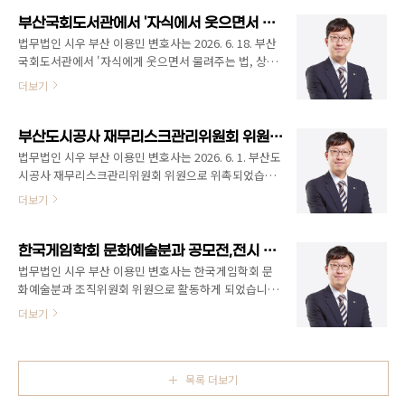
사사건의 동시대응이 필요한 경우도 있습니다. 이용민
변호사는 2014년부터 저작권과 관련된 다양한 사건, 강
부산국회도서관에서 '자식에서 웃으면서 물려주는 법, 상속'을 주제로 강의 [법무법인 시우 부산 이용민 변호사]
의, 자문을 수행하고 있고, 교육조건부 기소유예 처분
법무법인 시우 부산 이용민 변호사는 2026. 6. 18. 부산
시, 해당 교육의 교육담당 변호사로 활동한 적도 있습니
국회도서관에서 '자식에게 웃으면서 물려주는 법, 상속'
다. 사건상담(유료)이나 의뢰가 필요하신 분들은 언제든
을 주제로 강의하였습니다. 강의실이 가득할 정도로 많
더보기
지 연락주세요.
은 분들이 참석해주셨습니다. 상속에 관한 기본적인 개
념과 관련 소송에 대한 기본 강의와 실제로 유언장을 써
보는 시간도 가졌습니다.
부산도시공사 재무리스크관리위원회 위원 위촉 [법무법인 시우 부산 이용민 변호사]
https://busan.nanet.go.kr/education/eduIntro.do
법무법인 시우 부산 이용민 변호사는 2026. 6. 1. 부산도
시공사 재무리스크관리위원회 위원으로 위촉되었습니
다.
더보기
한국게임학회 문화예술분과 공모전,전시 조직위원회 위원 위촉
법무법인 시우 부산 이용민 변호사는 한국게임학회 문
화예술분과 조직위원회 위원으로 활동하게 되었습니다.
https://www.gamemeca.com/view.php?
더보기
gid=1776566 한국게임학회 문화예술분과, 공모전·전
시 조직위 보강한국게임학회 문화예술분과는 2026년도
공모전·전시 운영의 공정성과 전문성을 높이기 위해 조
직위원회의 심의·검토 체계를 강화했다. 디지털아트와
목록 더보기
AI 창작 환경이 빠르게 변화하면서 공모전