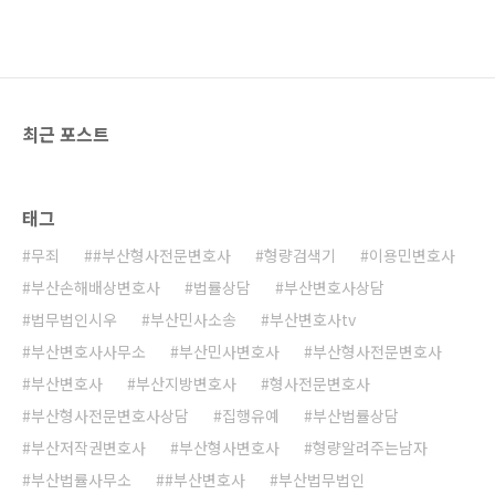
www.gamemeca.com
최근 포스트
태그
무죄
#부산형사전문변호사
형량검색기
이용민변호사
부산손해배상변호사
법률상담
부산변호사상담
법무법인시우
부산민사소송
부산변호사tv
부산변호사사무소
부산민사변호사
부산형사전문변호사
부산변호사
부산지방변호사
형사전문변호사
부산형사전문변호사상담
집행유예
부산법률상담
부산저작권변호사
부산형사변호사
형량알려주는남자
부산법률사무소
#부산변호사
부산법무법인