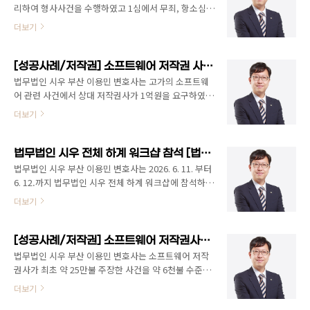
원고양지원 2019. 9. 27. 선고 2019고정608 판결). 또한
리하여 형사사건을 수행하였고 1심에서 무죄, 항소심에
수산물 판매점에서 중국산 낙지를 보관·진열하면서도
서 검사가 공소장을 변경하여 다투었으나 다시 무죄판
더보기
이를 국내산으로 표시한 경우 벌금 70만원의 유죄판결
결을 선고받아 확정받았습니다. 또한, 관련된 민사사건
이 선고되었습니다. (인천지방법원 2022. 5. 4. 선고
에서도 1심 전부승소, 상대방이 항소하여 항소심에서 청
2022고정382 판결) 원산지표시법은 거짓표시뿐 아니라
구를 변경한 사건에서도 항소심 전부승소의 성공적인
[성공사례/저작권] 소프트웨어 저작권 사건 최초 상대방 1억원 요구 -> 조정과정에서 250만원으로 합의 [법무법인 시우 부산 이용민 변호사]
“혼동하게 할 우려가 있는 표시”도 금지합니다. 즉, 실제
결과를 얻었으며, 이번에 상대방이 상고한 사건에서도
법무법인 시우 부산 이용민 변호사는 고가의 소프트웨
로..
상대방 상고기각으로 전부 승소하였습니다. 기업 대표
어 관련 사건에서 상대 저작권사가 1억원을 요구하였고,
이사나 임원분들께 꼭 말씀드리고 싶은 점은 다음과 같
그 이후 조정사건에서, 여러 합리적인 합의 기법과 논의
더보기
습니다.✔ 형사 고소가 제기되면, 민사 가능성까지 함께
를 거친 결과 250만원에 원만하게 합의를 보고 사건을
검토해야 합니다.✔ 상고심이라고 안심할 수 없습니다.
종결하였습니다. (상대 저작권사 최초 요구 금액의
전략은 새로 설계해야 합니다.✔ 초기에 잘못 대응하면
2.5%의 금액으로 성공적으로 합의를 마무리한 사안입
법무법인 시우 전체 하계 워크샵 참석 [법무법인 시우 부산 이용민 변호사]
형사와 민사 모두 불리해질 수 있습니다.형사와 민사가
니다). 법무법인 시우 부산 이용민 변호사는 2014년부
법무법인 시우 부산 이용민 변호사는 2026. 6. 11. 부터
동시에 진행되는 사건은 단순한..
터 다양한 종류의 저작권 사건들을 성공적으로 진행해
6. 12.까지 법무법인 시우 전체 하계 워크샵에 참석하였
오고 있고, 사건 수행 뿐만 아니라 합의 대행, 자문, 교육
습니다. 법무법인 시우는 사건에 따라서는 필요한 경우
더보기
등도 꾸준하게 해 오고 있습니다. 특히 교육조건부 기소
서울과 부산의 변호사들이 협력하여 사건을 진행하고
유예를 받은 분들에 대하여 온라인(코로나 시기)/오프라
있습니다. 이용민 변호사도 중국 관련 사건을 법무법인
인 교육을 진행한 경험도 있습니다. 관련하여 사건의뢰
시우 서울 변호사님들과 함께 협력하여 수행하고 있습
[성공사례/저작권] 소프트웨어 저작권사가 최초 약 25만불 주장한 사건을 약 6천불 수준에 감액 합의 성공 [법무법인 시우 부산 이용민 변호사]
나 상담이 필요하신 경우 언제든지 연락 주시기 바랍니
니다. 법무법인 시우 부산 이용민 변호사(상담예약 :
법무법인 시우 부산 이용민 변호사는 소프트웨어 저작
다. 법무법..
051-503-6699)
권사가 최초 약 25만불 주장한 사건을 약 6천불 수준에
감액 합의 성공하였습니다. 고가의 소프트웨어 저작권
더보기
관련 사건은 그 합의 절차에서의 특성이 있고, 민사, 형