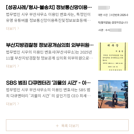
호사협회 우수변호사상 수상자대한변호사협회 등록 형
고 있습니다. 대한변호사협회 우수변호사상 수상민사·
사·민사 전문변호사로서, 신속하고 정확한 법률서비스
[성공사례/형사-불송치] 정보통신망이용촉진및정보보호등에관한법률위반(명예훼손) 등
형사 전문 변호사로 등록전화번호: 051-503-6699 /
를 제공합니다. 사건의뢰/법률상담(유료) 문의 051-
법무법인 시우 부산사무소 이용민 변호사는, 특정인이
010-7540-6..
503-6699 / 010-7540-6939📧 ymlee@siwoolaw.kr
유명 유튜버를 정보통신망이용촉진및정보보호등에관
한법률위반(명예훼손) 등 으로 고소한 사건에서 유명 유
더보기
튜버를 변호하였고, 연제경찰서는 2025. 12. 5. 의뢰인
에 대하여 불송치 결정을 내렸습니다. 법무법인 시우 부
산사무소의 이용민 변호사는 다양한 유명 유튜버, 인플
부산지방검찰청 정보공개심의회 외부위원 위촉 [법무법인 시우 부산 이용민 변호사]
루언서들의 사건을 진행하고 있습니다. 법률적 문제로
법무법인 시우의 이용민 변호사(부산사무소)는 2025년
고민하고 계시다면 언제든지 연락주세요. 📞 법무법인
11월 부산지방검찰청 정보공개 심의회 외부위원으로 위
시우 부산 이용민 변호사대한변호사협회 등록 민사·형
촉되었습니다.
더보기
사 전문변호사대한변호사협회 우수변호사상 수상풍부
한 분쟁해결 경험 보유📱 051-503-6699📧
ymlee@siwoolaw.kr🎥 유튜브: 부산변호사TV 바로
SBS 범죄 다큐멘터리 ‘괴물의 시간’ - 이용민 변호사 출연 [법무법인 시우 부산사무소]
가기
법무법인 시우 부산사무소의 이용민 변호사는 SBS 범
죄 다큐멘터리 '괴물의 시간' 의 살인기업 CEO 최세용
편에 출연하였습니다. 해당 방송은 2025. 11. 8. 토요일
더보기
과 11. 9. 일요일 오후 11시 10분에 2차례에 걸쳐 방영될
예정이니 많은 관심 부탁 드립니다 .
https://v.daum.net/v/20251015194413365 '그알'
제작진 파헤친 이춘재・최세용의 민낯…'괴물의 시간'
목록 더보기
11월1일 첫 방송[스포츠한국 김현희 기자] SBS '그것이