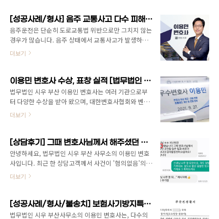
년변호사상을 수상하는 등 변호사로서의 공익적 활동과
전문성을 인정받아 이번 상을 받게 되었습니다. 개인적
[성공사례/형사] 음주 교통사고 다수 피해자 사건, 약식명령 벌금형으로 종결 (부산지방법원 2026고약501XX 교통사고처리특례법위반(치상), 도로교통법(음주운전)
으로도 매우 영광스럽고, 모교로부터 받는 상이라는 점
음주운전은 단순히 도로교통법 위반으로만 그치지 않는
에서 더욱 특별한 의미가 있었습니다.
경우가 많습니다. 음주 상태에서 교통사고가 발생하고
https://www.kookje.co.kr/news2011/asp/newsbody.asp?
피해자가 다친 경우에는 도로교통법위반 음주운전과 함
더보기
code=0300&key=20260511.99099002712 국립부경
께 교통사고처리특례법위반까지 함께 문제 될 수 있습
대, 제11회 홈커밍데이 행사 개최국립부경대학교(총장
니다. 사안에 따라서는 수사 중 구속, 판결선고에 따라
배상훈)와 국립부경대학교총동창회(회장 박세호)는 지
실형선고로도 이어질 수 있어 초기 대응이 매우 중요합
이용민 변호사 수상, 표창 실적 [법무법인 시우 부산]
난 9일 실내체육관에서 제11회 홈커밍..
니다. 이 사건은 법무법인 시우 부산사무소의 이용민 변
법무법인 시우 부산 이용민 변호사는 여러 기관으로부
호사가 변호한 사건으로, 의뢰인은 음주 상태에서 차량
터 다양한 수상을 받아 왔으며, 대한변호사협회와 벤처
을 운전하던 중 교통사고를 일으켜 상대 차량 운전자와
기업협회, 부산경제진흥원 등에서 그 공로를 인정받았
더보기
승객에게 상해가 발생하였고 중한 형사처벌 가능성도
습니다. 특히 2021년에는 대한변호사협회로부터 우수
상당했던 사건이었습니다. 이용민 변호사는 검찰에서
변호사상을 수상하여, 변호사로서의 전문성은 물론 공
구공판 처분을 하여 의뢰인이 재판을 받을 가능성을 어
익적 역할과 제도 개선 노력까지 높이 평가받았습니다.
[상담후기] 그때 변호사님께서 해주셨던 조언들 많은 힘과 위로가 되었습니다. [법무법인 시우 부산 이용민 변호사]
떻게 낮출 것인지, 형사처벌 수위를 어떻게 낮출 것인지,
이용민 변호사는 2019년 2월 25일 대한변호사협회로부
안녕하세요, 법무법인 시우 부산 사무소의 이용민 변호
의뢰인에게 불리한 양형 요소를 ..
터 청년변호사상을 수상하였습니다. 당시 대한변호사협
사입니다. 최근 한 상담고객께서 사건이 '혐의없음'의
회는 이용민 변호사가 청년변호사로서 인권과 공익활동
결과를 얻었다고 기쁜 소식을 메시지로 전해주셨습니
더보기
을 활발히 수행하며, 인권옹호와 사회정의 실현이라는
다.억울하고 답답한 마음으로 전화를 주셨던 기억이 생
변호사의 공익적 사명을 충실히 이행하고, 법률제도 개
각납니다. 여러 차례에 걸쳐 상담을 드리는 동안 법리적
선에도 크게 기여하였다고 평가하였습니다. 이는 단순
인 조언뿐만 아니라, 불안 속에 계신 의뢰인의 마음을 보
[성공사례/형사/불송치] 보험사기방지특별법위반, 사기 사건 에서 불송치결정 [법무법인 시우 부산 이용민 변호사]
히 사건 수행 능력을 넘어, 변호사로서 사회적 책임까지
듬어 드리는 것 또한 중요한 역할이라 생각하며 최선을
법무법인 시우 부산사무소의 이용민 변호사는, 다수의
성실히 실천해 왔음을 보여주는 의미 ..