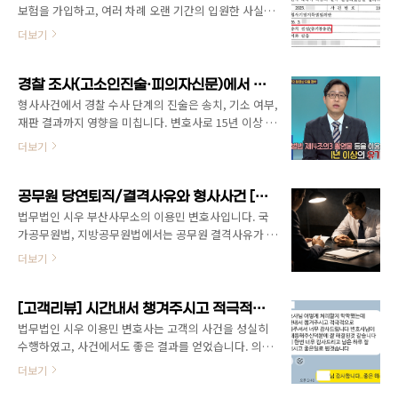
다했습니다."그때 변호사님께서 해주셨던 조언들이 많
보험을 가입하고, 여러 차례 오랜 기간의 입원한 사실관
은 힘과 위로가 되었습니다." 고객께서 남겨주신 이 한
계와 관련하여 보험사기방지특별법위반등으로 수사를
더보기
마디가 저에게는 그 무엇보다도 큰 보람과 힘이 됩니다.
받고 있던 의뢰인을 변호하였습니다. 철저한 분석을 통
앞으로도 저는 저의 모든 의뢰인의 곁에서 든든한 버팀
한 변호인의견서 작성, 여러 차례에 걸친 피의자신문 수
목이 되어, 억울함을 풀고 일상을 되찾으실 수 있도록 묵
사과정의 동행과정을 거쳤고, 결국 2026. 3. 부산진경찰
경찰 조사(고소인진술·피의자신문)에서 반드시 유의해야 할 점 [부산 형사전문변호사 법무법인 시우 부산 이용민 변호사]
묵히 제 자리를 지키겠습니다. 저희 법무법인 시우는 여
서는 의뢰인에 대하여 불송치결정, 즉 혐의가 없다는 취
형사사건에서 경찰 수사 단계의 진술은 송치, 기소 여부,
러분의 입장에 서서..
지로 판단을 하였습니다. 보험사기방지특별법위반 사건
재판 결과까지 영향을 미칩니다. 변호사로 15년 이상 업
에서는 특히 다음과 같은 점이 중요합니다. 보험사기 의
무를 수행해오며 느낀 점은 경찰 조사에서 대부분의 사
더보기
심을 받으면 즉시 전문가의 도움을 받으세요. 보험사기
건의 결과가 결정될 가능성이 높다는 것입니다. 1. 사건
방지특별법은 처벌 수위가 높고, 일반 사기사건과 비교
내용을 정리한 메모를 사전에 준비하는 것이 좋습니다.
하여 수사 과정에서 특이사항이 많습니다. 혼자 해결하
(피의자라면 사전에 고소장을 정보공개청구로 입수합시
공무원 당연퇴직/결격사유와 형사사건 [법무법인 시우 부산 이용민 변호사]
려다 오히려 상황을 악화시킬 수 있습니다.모든 증거자
다) 2. 중요한 자료는 사전에 제출하거나 적어도 조사 당
법무법인 시우 부산사무소의 이용민 변호사입니다. 국
료를 철저히 관리하세..
일에는 제출합시다. 3. 진술을 함에 있어서는 언제어디
가공무원법, 지방공무원법에서는 공무원 결격사유가 규
서누가무엇을어떻게육하원칙 중심으로 진술해 주면 신
정되어 있습니다. 각 범죄의 종류에 따라서 일정한 금액
더보기
빙성이 높습니다. 4. 진술은 경찰이 타이핑을 해서 기재
이상의 벌금형인 경우 당연퇴직 사유가 되어 공무원을
하므로, 느린 것은 괜찮지만 너무 빠르게 말하지 않도록
그만두어야 하는 경우가 있습니다. 관련 조항은 자주 개
유의합시다. 5. 조서 열람시 사소한 오타는 수정하지 않
정되는 편이므로, 공무원이 형사사건에 연루된 경우 최
[고객리뷰] 시간내서 챙겨주시고 적극적으로 도와주셔서 너무 감사드립니다 [법무법인 시우 부산 형사전문변호사 이용민]
아도 별달리 문제가 없지만, 중요한 사항이 잘못 기재되
대한 보수적인 입장에서 초동단계에서부터 준비를 잘
법무법인 시우 이용민 변호사는 고객의 사건을 성실히
지..
해야 할 것입니다. 📞 법무법인 시우 이용민 변호사 추천
수행하였고, 사건에서도 좋은 결과를 얻었습니다. 의뢰
관련된 형사사건에 대하여 전문적이고 체계적인 상담이
인께서는 만족함과 동시에 감사하다는 메시지를 보내
더보기
필요하다면, 법무법인 시우 이용민 변호사께 연락해 보
주셨습니다 . 법무법인 시우의 이용민 변호사는대한변
세요. 많은 사건에서 혐의없음, 무죄 등 좋은 결과를 얻