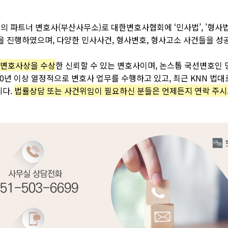
우의
파트너
변호사
(
부산사무소
)
로
대한변호사협회에
‘
민사법
’, '
형사
을
진행하였으며
,
다양한
민사사건
,
형사변호
,
형사고소
사건들을
성
변호사상을
수상
한
신뢰할
수
있는
변호사이며
,
논스톱
국선변호인
 10년 이상 열정적으로 변호사 업무를 수행하고 있고,
최근
KNN
법대
니다
.
법률상담
또는
사건위임이
필요하신
분들은
언제든지
연락
주시