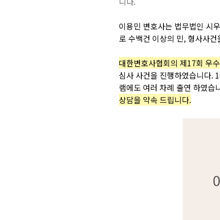
니다.
이용민
변호사는
법무법인
시
로
수백건
이상의
민
,
형사사건
대한변호사협회의
제
17
회
우수
심사
사건을
진행하였습니다
.
램에도
여러
차례
출연
하였습
상담을 약속 드립니다.