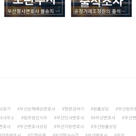
부산형사변호사 불송치 결정에 대한 이의신청서 양식
공정거래조정원의 출석조사 (공정거래위원회/공정거래조정원 사건)
사찾기
부산손해배상변호사
형량검색기
법률상담
부산법무
사사무소
법무법인시우
부산민사변호사
#부산변호사
부산변
변호사
부산변호사상담
부산지방변호사
부산법률상담
사전문변호사
집행유예
부산형사사건
부산변호사
무죄