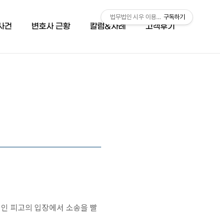
법무법인 시우 이용민 변호사 (051-503-66
구독하기
사건
변호사 근황
칼럼&사례
고객후기
대인 피고의 입장에서 소송을 빨