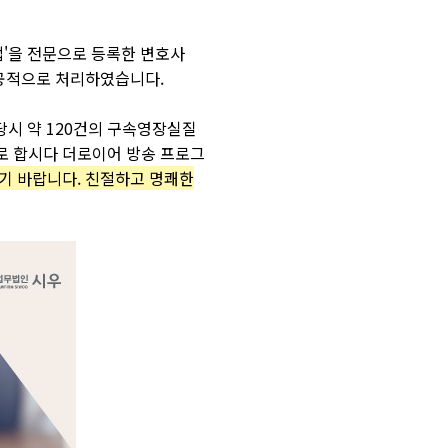
법
'
을
전문으로
등록한
변호사
공적으로
처리하였습니다
.
당시
약
120
건의
구속영장실질
로
합시다
더로이어 방송 프로그
기
바랍니다
. 친절하고 명쾌한