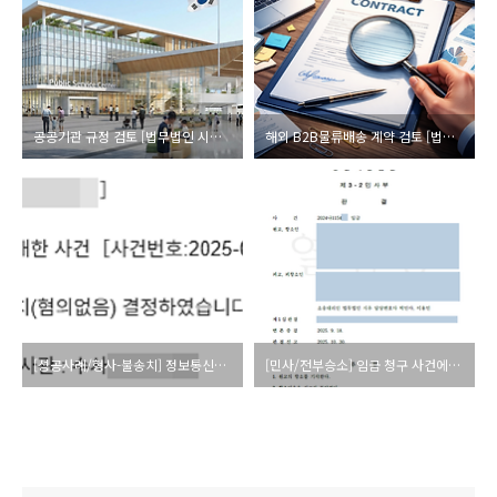
공공기관 규정 검토 [법무법인 시우 부산 이용민 변호사 / 부산기업자문변호사]
해외 B2B물류배송 계약 검토 [법무법인 시우 부산 이용민 변호사]
[성공사례/형사-불송치] 정보통신망이용촉진및정보보호등에관한법률위반(명예훼손) 등
[민사/전부승소] 임금 청구 사건에서 상대방 항소 기각 [법무법인 시우 부산 이용민 변호사]