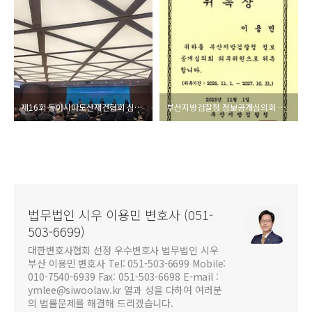
제16회 동아시아도산재건협회 심포지움 참석 (16th Annual Symposium of East Asian Association of Insolvency and Restructuring) [법무법인 시우 부산 이용민 변호사]
부산지방검찰청 정보공개심의회 외부위원 위촉 [법무법인 시우 부산 이용민 변호사]
법무법인 시우 이용민 변호사 (051-
503-6699)
대한변호사협회 선정 우수변호사 법무법인 시우
부산 이용민 변호사 Tel: 051-503-6699 Mobile:
010-7540-6939 Fax: 051-503-6698 E-mail :
ymlee@siwoolaw.kr 열과 성을 다하여 여러분
의 법률문제를 해결해 드리겠습니다.