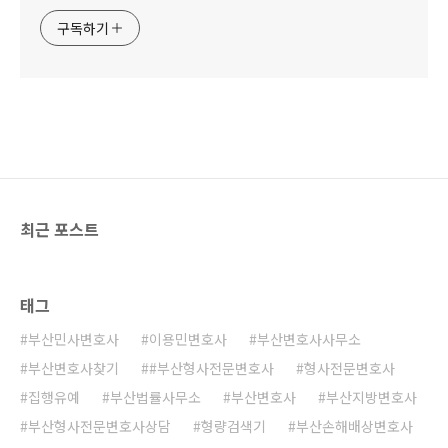
구독하기
최근 포스트
태그
부산민사변호사
이용민변호사
부산변호사사무소
부산변호사찾기
#부산형사전문변호사
형사전문변호사
집행유예
부산법률사무소
부산변호사
부산지방변호사
부산형사전문변호사상담
형량검색기
부산손해배상변호사