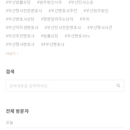
부산법률상담
법무법인시우
부산민사소송
부산형사전문변호사
부산변호사추천
부산법무법인
부산변호사상담
형량알려주는남자
무죄
부산저작권변호사
부산민사전문변호사
부산형사사건
부산추천변호사
법률상담
부산변호사tv
부산형사변호사
#부산변호사
더보기
검색
전체 방문자
오늘