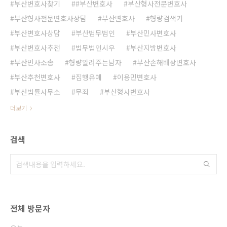
부산변호사찾기
#부산변호사
부산형사전문변호사
부산형사전문변호사상담
부산변호사
형량검색기
부산변호사상담
부산법무법인
부산민사변호사
부산변호사추천
법무법인시우
부산지방변호사
부산민사소송
형량알려주는남자
부산손해배상변호사
부산추천변호사
집행유예
이용민변호사
부산법률사무소
무죄
부산형사변호사
더보기
검색
전체 방문자