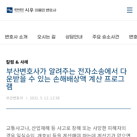
본문 바로가기
변호사 소개
오시는 길
상담안내
주요 승소사건
변호
칼럼 & 사례
부산변호사가 알려주는 전자소송에서 다
운받을 수 있는 손해배상액 계산 프로그
램
부산변호사
2021. 5. 12. 12:38
교통사고나, 산업재해 등 사고로 장해 또는 사망한 피해자의
경우 일실수입, 개호비 등을 계산해야 하는데 계산기가 없으면