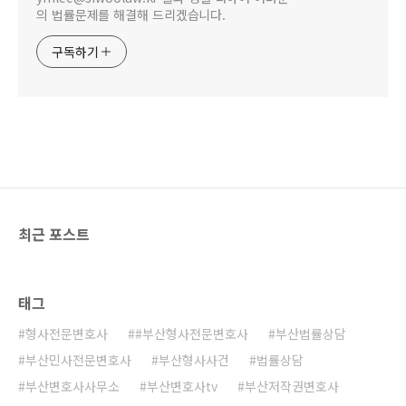
의 법률문제를 해결해 드리겠습니다.
구독하기
최근 포스트
태그
형사전문변호사
#부산형사전문변호사
부산법률상담
부산민사전문변호사
부산형사사건
법률상담
부산변호사사무소
부산변호사tv
부산저작권변호사