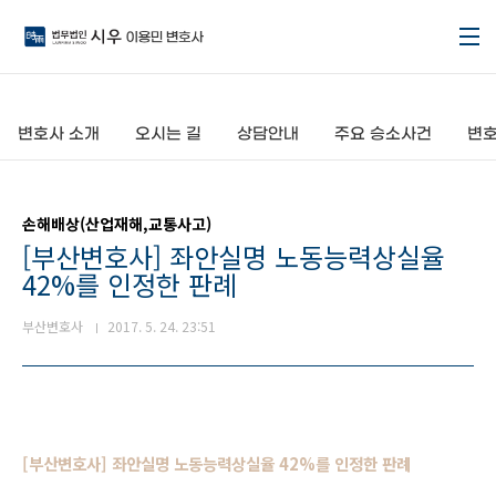
본문 바로가기
변호사 소개
오시는 길
상담안내
주요 승소사건
변호
손해배상(산업재해,교통사고)
[부산변호사] 좌안실명 노동능력상실율
42%를 인정한 판례
부산변호사
2017. 5. 24. 23:51
[부산변호사] 좌안실명 노동능력상실율 42%를 인정한 판례