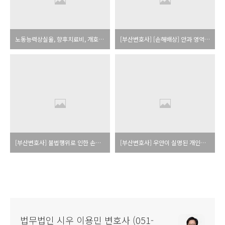
노동능력상실율, 향후치료비, 개호비 등을 입증하기 위한 신체감정의 신청 [부산민사변호사][부산산업재해변호사][부산교통사고변호사]
[부산변호사] [손해배상] 안과 영역의 신체장해로 인한 노동능력상실률의 결정기준 [부산민사변호사]
[부산변호사] 불법행위로 인한 손해배상사건에서 일실수익의 산정방법(좌안실명 40% 인정판례)
[부산변호사] 우안이 실명된 개인택시운송사업자의 노동능력상실율의 인정에 채증법칙위반 또는 경험칙위반의 위법이 있다 하여 원심판결을 파기한 사례
법무법인 시우 이용민 변호사 (051-