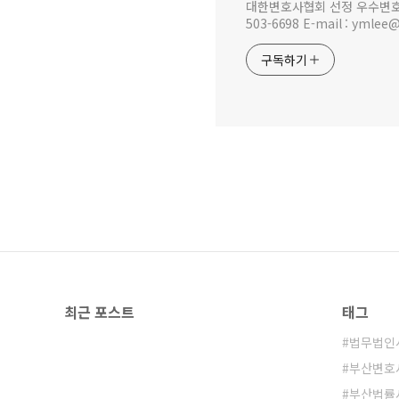
대한변호사협회 선정 우수변호사 법무법
503-6698 E-mail : y
구독하기
최근 포스트
태그
법무법인
부산변호
부산법률