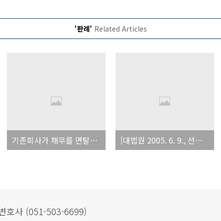
'판례'
Related Articles
기존회사가 채무를 면탈할 의도로 기업의 형태·내용이 실질적으로 동일한 신설회사를 설립한 경우, 기존회사의 채권자가 두 회사 모두에 채무 이행을 청구할 수 있는지 여부(적극)
[대법원 2005. 6. 9., 선고, 2005다4529, 판결] 임대인의 임대차보증금 반환의무와 임차인의주택임대차보호법 제3조의3에 의한 임차권등기 말소의무가 동시이행관계에 있는지 여부(소극)
사 (051-503-6699)