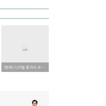
[판례] 디지털 증거의 무결성, 동일성에 관한 판례(2013도2511)