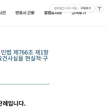
법무법인 시우 이용민 변호사 (051-503-66
구독하기
사건
변호사 근황
칼럼&사례
고객후기
법 제766조 제1항
 요건사실을 현실적·구
판례입니다.