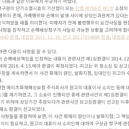
은 다음과 같은 이유에서 수긍하기 어렵다.
청구권의 단기소멸시효의 기산점이 되는
민법 제766조 제1항
소정의 
해행위의 존재, 가해행위와 손해의 발생 사이에 상당인과관계가 있다는
인식하였을 때를 의미한다. 피해자가 언제 불법행위의 요건사실을 
 사정을 참작하고 손해배상청구가 사실상 가능한 상황을 고려하여 
30440 판결
,
대법원 2011. 11. 10. 선고 2011다54686 판결
,
대법원 20
하면 다음의 사정을 알 수 있다.
의 손해배상책임을 인정하는 내용의 관련사건 제1심판결이 2014. 12.
여 2016. 4. 15.에야 판결이 확정되었다. 피고는 위 항소심 및 
장을 계속하면서 이 사건 화재의 원인, 발화지점, 임대인인 피고의 
.
체결한 메리츠화재해상보험 주식회사가 원고의 대표이사 소외인 등에 대
호
)를 제기하였고, 그 소송이 진행되던 중에 관련사건의 제1심판결이
 위하여 상당기간 추정되다가 관련사건 상고심판결이 선고된 이후인 20
패소 판결이 선고되었다.
위 사정들을 종합하여 보면, 이 사건 화재의 원인이나 발화지점, 그 책
식이 필요하고, 원고의 대표이사 소외인에 대하여 구상금 청구에 관한