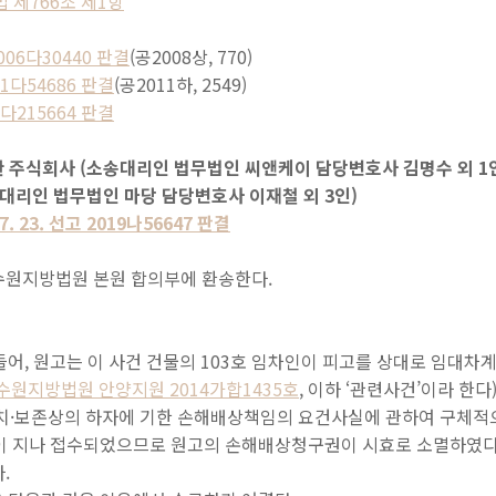
법 제766조 제1항
2006다30440 판결
(공2008상, 770)
011다54686 판결
(공2011하, 2549)
18다215664 판결
 주식회사 (소송대리인 법무법인 씨앤케이 담당변호사 김명수 외 1
대리인 법무법인 마당 담당변호사 이재철 외 3인)
7. 23. 선고 2019나56647 판결
수원지방법원 본원 합의부에 환송한다.
 들어, 원고는 이 사건 건물의 103호 임차인이 피고를 상대로 임대
수원지방법원 안양지원 2014가합1435호
, 이하 ‘관련사건’이라 한
설치·보존상의 하자에 기한 손해배상책임의 요건사실에 관하여 구체적
3년이 지나 접수되었으므로 원고의 손해배상청구권이 시효로 소멸하였다
.