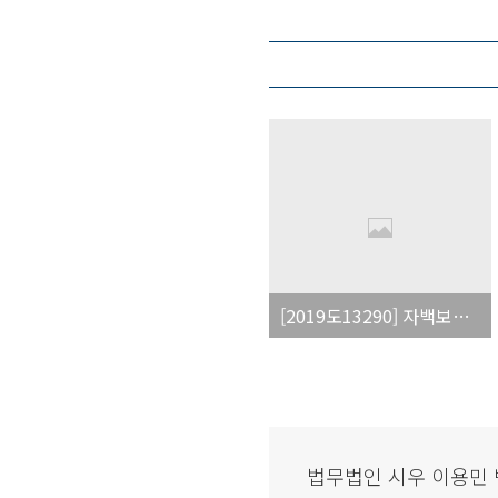
[2019도13290] 자백보강법칙과 관련된 대법원 판례
법무법인 시우 이용민 변호