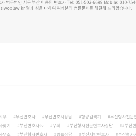
인 시우 부산 이용민 변호사 Tel: 051-503-6699 Mobile: 010-7540-6
mlee@siwoolaw.kr 열과 성을 다하여 여러분의 법률문제를 해결해 드리겠습니다.
시우
부산변호사
부산변호사상담
형량검색기
부산형사전문
사찾기
부산변호사tv
무죄
부산형사전문변호사상담
#부산
사무소
부산형사변호사
법률상담
부산지방변호사
부산형사