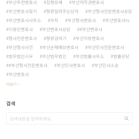
부산추천변호사
집행유예
부산저작권변호사
부산변호사찾기
형량알려주는남자
부산형사전문변호사상담
부산변호사사무소
무죄
부산형사변호사
부산변호사tv
이용민변호사
부산변호사상담
#부산변호사
형사전문변호사
형량검색기
부산지방변호사
부산형사사건
부산손해배상변호사
부산민사전문변호사
법무법인시우
부산법무법인
부산법률사무소
법률상담
#부산형사전문변호사
부산민사변호사
부산민사소송
부산변호사
더보기
검색