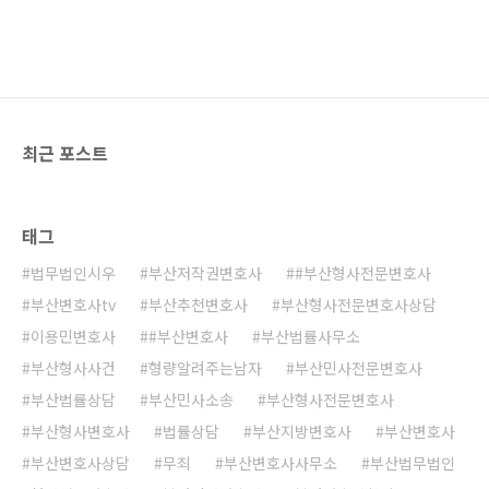
최근 포스트
태그
법무법인시우
부산저작권변호사
#부산형사전문변호사
부산변호사tv
부산추천변호사
부산형사전문변호사상담
이용민변호사
#부산변호사
부산법률사무소
부산형사사건
형량알려주는남자
부산민사전문변호사
부산법률상담
부산민사소송
부산형사전문변호사
부산형사변호사
법률상담
부산지방변호사
부산변호사
부산변호사상담
무죄
부산변호사사무소
부산법무법인