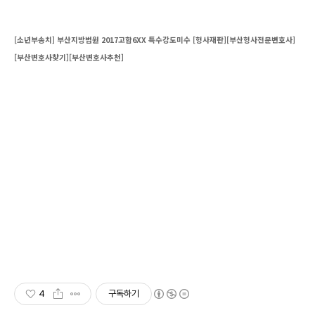
[소년부송치] 부산지방법원 2017고합6XX 특수강도미수 [형사재판][부산형사전문변호사]
[부산변호사찾기][부산변호사추천]
[부산형사전문변호사][부산민사변호사][부산형사전문변
호사][징역][무죄][집행유예][기소유예][감형][벌금][승소]
[화해권고결정][조정][법률상담][부산변호사찾기][부산변
호사추천][구속영장][손해배상][체포][수사입회][변호사동
석][구치소][교도소][사기][성범죄][강간][강제추행][음주운
전][횡령][배임][마약][특가법][성폭법][상해][약식][형사변
호사][공판][판결선고][파기][성공][고소][기소][불기소][혐
의없음][구공판]
4
구독하기