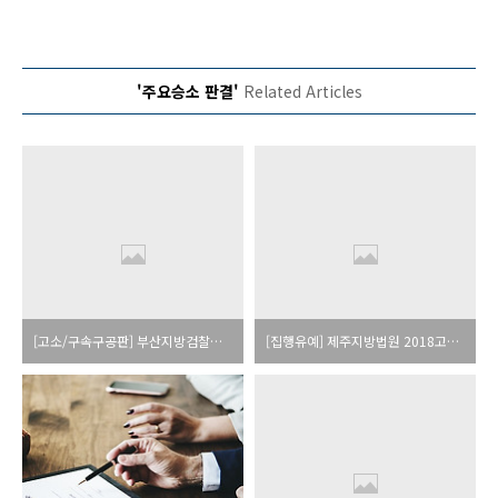
'주요승소 판결'
Related Articles
[고소/구속구공판] 부산지방검찰청 동부지청 2017형제199XX 사기, 사문서위조및동행사 [부산형사전문변호사]
[집행유예] 제주지방법원 2018고단2XX 마약류관리에관한법률위반(향정) [부산형사전문변호사][형사사건]