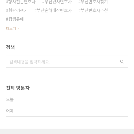
형사전문변호사
부산민사변호사
부산변호사찾기
형량검색기
부산손해배상변호사
부산변호사추천
집행유예
더보기
검색
전체 방문자
오늘
어제