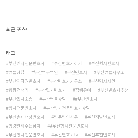
최근 포스트
태그
부산민사전문변호사
부산변호사찾기
부산형사변호사
법률상담
부산법무법인
부산변호사
부산법률사무소
부산저작권변호사
부산변호사사무소
부산형사사건
형량검색기
부산민사변호사
집행유예
부산변호사추천
부산민사소송
부산법률상담
#부산변호사
형사전문변호사
부산형사전문변호사상담
부산손해배상변호사
법무법인시우
부산지방변호사
형량알려주는남자
#부산형사전문변호사
부산형사전문변호사
부산변호사tv
부산추천변호사