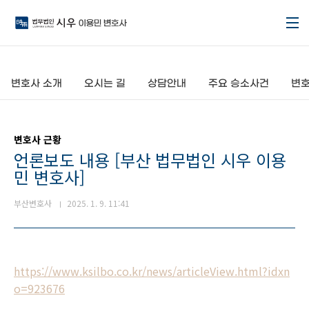
본문 바로가기
변호사 소개
오시는 길
상담안내
주요 승소사건
변호
변호사 근황
언론보도 내용 [부산 법무법인 시우 이용
민 변호사]
부산변호사
2025. 1. 9. 11:41
https://www.ksilbo.co.kr/news/articleView.html?idxn
o=923676