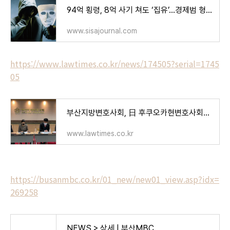
94억 횡령, 8억 사기 쳐도 ‘집유’…경제범 형량, 이대로 괜찮을까 - 시사저널
www.sisajournal.com
https://www.lawtimes.co.kr/news/174505?serial=1745
05
부산지방변호사회, 日 후쿠오카현변호사회와 온라인 정례 교류회
www.lawtimes.co.kr
https://busanmbc.co.kr/01_new/new01_view.asp?idx=
269258
NEWS > 상세 | 부산MBC